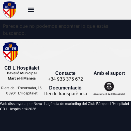
Parece que no podemos encontrar lo que estás
buscando.
CB L'Hospitalet
Contacte
Amb el suport
Pavelló Municipal
Marcel·lí Maneja
+34 933 375 672
Documentació
Riera de L’Escorxador, 15,
08901, L’Hospitalet
Llei de transparència
Web dissenyada per Nova. L’agència de marketing del Club Bàsquet L’Hospitalet
CB L’Hospitalet ©
2026