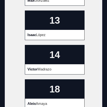
Max
González
13
Isaac
López
14
Victor
Madrazo
18
Aleix
Amaya