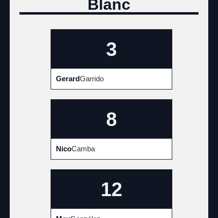
Blanc
3
Gerard
Garrido
8
Nico
Camba
12