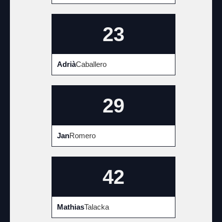
23
Adrià
Caballero
29
Jan
Romero
42
Mathias
Talacka