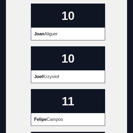
10
Joan
Aliguer
10
Joel
Krzystof
11
Felipe
Campos