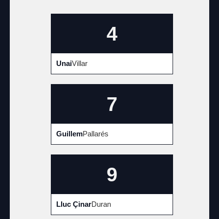
4
Unai
Villar
7
Guillem
Pallarés
9
Lluc Çinar
Duran