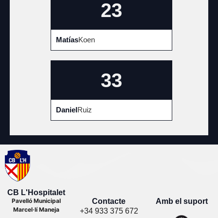
23
Matías
Koen
33
Daniel
Ruiz
CB L'Hospitalet
Contacte
Amb el suport
Pavelló Municipal
Marcel·lí Maneja
+34 933 375 672