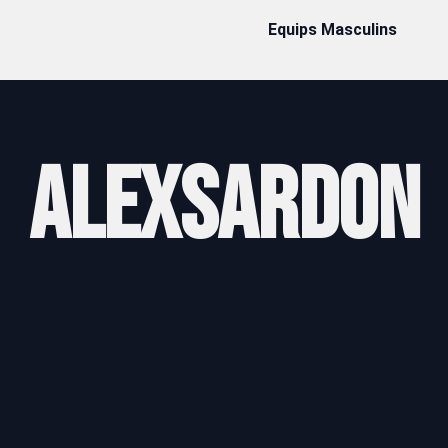
Equips Masculins
Alex
Sardon