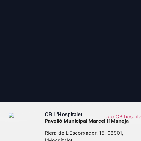
CB L'Hospitalet
Pavelló Municipal Marcel·lí Maneja
Riera de L’Escorxador, 15, 08901,
L’Hospitalet