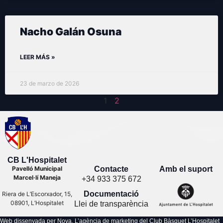
Nacho Galán Osuna
LEER MÁS »
23 de marzo de 2026
1
2
CB L'Hospitalet
Contacte
Amb el suport
Pavelló Municipal
Marcel·lí Maneja
+34 933 375 672
Documentació
Riera de L’Escorxador, 15,
08901, L’Hospitalet
Llei de transparència
Web dissenyada per Nova. L’agència de marketing del Club Bàsquet L’Hospitalet