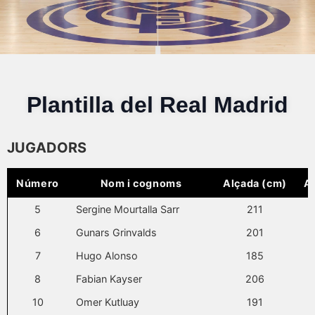
Plantilla del Real Madrid
JUGADORS
Número
Nom i cognoms
Alçada (cm)
A
5
Sergine Mourtalla Sarr
211
6
Gunars Grinvalds
201
7
Hugo Alonso
185
8
Fabian Kayser
206
10
Omer Kutluay
191