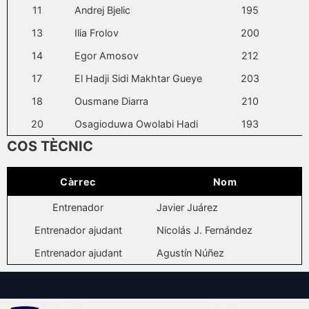
11
Andrej Bjelic
195
13
Ilia Frolov
200
14
Egor Amosov
212
17
El Hadji Sidi Makhtar Gueye
203
18
Ousmane Diarra
210
20
Osagioduwa Owolabi Hadi
193
COS TÈCNIC
Càrrec
Nom
Entrenador
Javier Juárez
Entrenador ajudant
Nicolás J. Fernández
Entrenador ajudant
Agustín Núñez